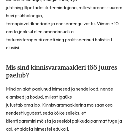
juht ning lõpetades iluteenindajana, millest arenes suurem
huvi psühholoogia,
teraapiavaldkondade ja enesearengu vastu. Viimase 10
aasta jooksul olen omandanud ka
toitumisterapeudi ameti ning praktiseerinud holistilist
eluviisi.
Mis sind kinnisvaramaakleri töö juures
paelub?
Mind on alati paelunud inimesed ja nende lood, nende
elamised ja kodud, millest igaüks
jutustab oma loo. Kinnisvaramaaklerina ma saan osa
nendest lugudest, seda kõike selleks, et
klienti paremini mõista ja seeläbi pakkuda parimat tuge ja
abi, et aidata inimestel edukalt,