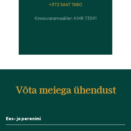
+372 5647 7680
Kinnisvaramaakler: KMR 73591
Võta meiega ühendust
Ees- ja perenimi