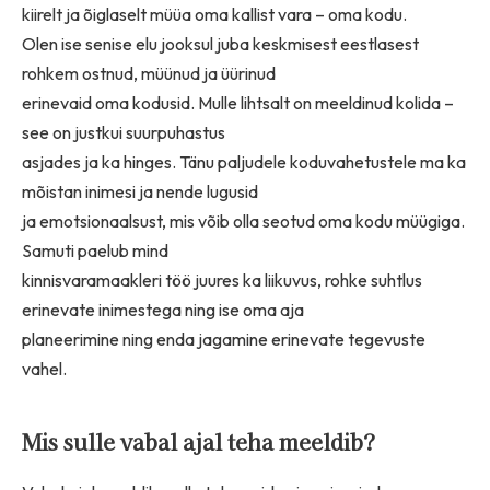
kiirelt ja õiglaselt müüa oma kallist vara – oma kodu.
Olen ise senise elu jooksul juba keskmisest eestlasest
rohkem ostnud, müünud ja üürinud
erinevaid oma kodusid. Mulle lihtsalt on meeldinud kolida –
see on justkui suurpuhastus
asjades ja ka hinges. Tänu paljudele koduvahetustele ma ka
mõistan inimesi ja nende lugusid
ja emotsionaalsust, mis võib olla seotud oma kodu müügiga.
Samuti paelub mind
kinnisvaramaakleri töö juures ka liikuvus, rohke suhtlus
erinevate inimestega ning ise oma aja
planeerimine ning enda jagamine erinevate tegevuste
vahel.
Mis sulle vabal ajal teha meeldib?