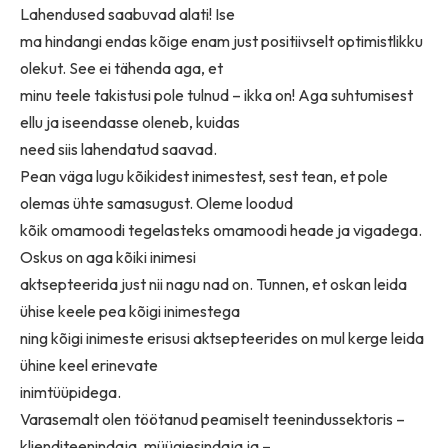
Lahendused saabuvad alati! Ise
ma hindangi endas kõige enam just positiivselt optimistlikku
olekut. See ei tähenda aga, et
minu teele takistusi pole tulnud – ikka on! Aga suhtumisest
ellu ja iseendasse oleneb, kuidas
need siis lahendatud saavad.
Pean väga lugu kõikidest inimestest, sest tean, et pole
olemas ühte samasugust. Oleme loodud
kõik omamoodi tegelasteks omamoodi heade ja vigadega.
Oskus on aga kõiki inimesi
aktsepteerida just nii nagu nad on. Tunnen, et oskan leida
ühise keele pea kõigi inimestega
ning kõigi inimeste erisusi aktsepteerides on mul kerge leida
ühine keel erinevate
inimtüüpidega.
Varasemalt olen töötanud peamiselt teenindussektoris –
klienditeenindaja, müügiesindaja ja –