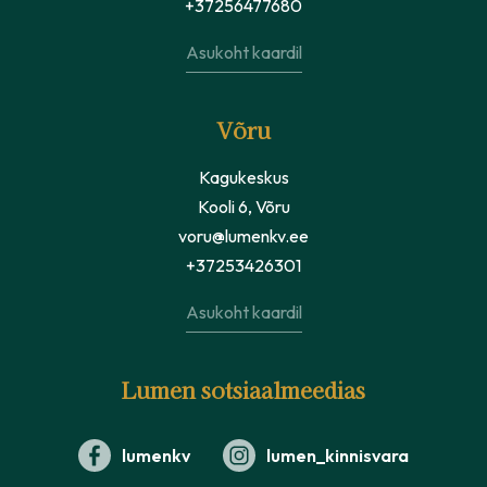
+37256477680
Asukoht kaardil
Võru
Kagukeskus
Kooli 6, Võru
voru@lumenkv.ee
+37253426301
Asukoht kaardil
Lumen sotsiaalmeedias
lumenkv
lumen_kinnisvara