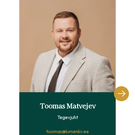
Toomas Matvejev
Tegevjuht
toomas@lumenkv.ee