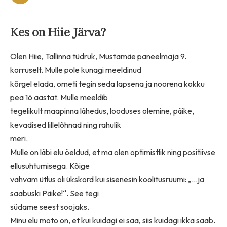
Kes on Hiie Järva?
Olen Hiie, Tallinna tüdruk, Mustamäe paneelmaja 9.
korruselt. Mulle pole kunagi meeldinud
kõrgel elada, ometi tegin seda lapsena ja noorena kokku
pea 16 aastat. Mulle meeldib
tegelikult maapinna lähedus, looduses olemine, päike,
kevadised lillelõhnad ning rahulik
meri.
Mulle on läbi elu öeldud, et ma olen optimistlik ning positiivse
ellusuhtumisega. Kõige
vahvam ütlus oli ükskord kui sisenesin koolitusruumi: „…ja
saabuski Päike!“. See tegi
südame seest soojaks.
Minu elu moto on, et kui kuidagi ei saa, siis kuidagi ikka saab.