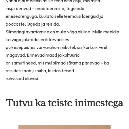
Vabal ajal meeldib mulle teha neid asju, mis mind
inspireerivad – mediteerimine, tegeleda
enesearenguga, kuulata selleteemalisi loenguid ja
podcaste, lugeda ja reisida.
Silmaringi avardamine on mulle väga oluline. Mulle meeldib
ka väga jalutada, eriti kevadises
päikesepaistes või varahommikutel, siis kui kõik veel
magavad. Erinevad maad ja kultuurid
on samuti need, mis mul silmad särama panevad – ka
reisides saab ju näha, kuidas teised
rahvused elavad.
Tutvu ka teiste inimestega