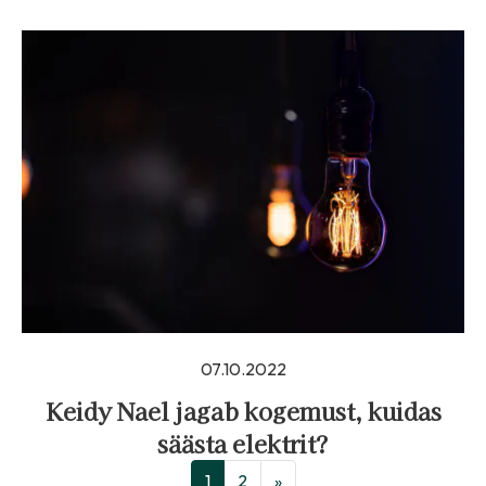
07.10.2022
Keidy Nael jagab kogemust, kuidas
säästa elektrit?
1
2
»