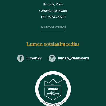
Kooli 6, Võru
voru@lumenkv.ee
+37253426301
Asukoht kaardil
Lumen sotsiaalmeedias
lumenkv
lumen_kinnisvara